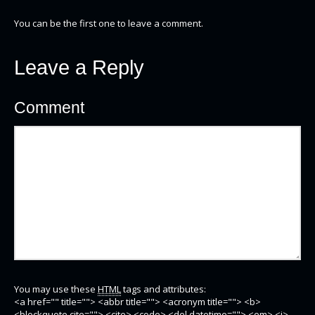
You can be the first one to leave a comment.
Leave a Reply
Comment
You may use these
HTML
tags and attributes:
<a href="" title=""> <abbr title=""> <acronym title=""> <b>
<blockquote cite=""> <cite> <code> <del datetime=""> <em> <i>