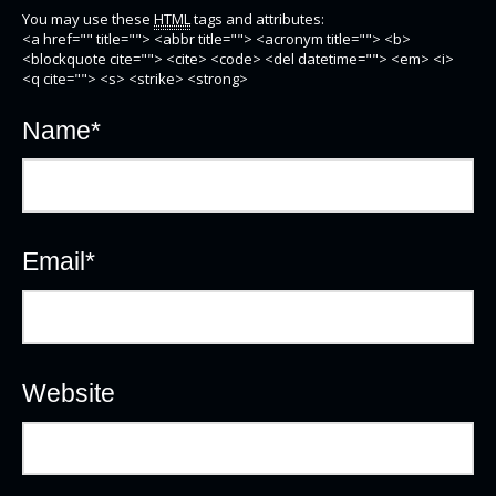
You may use these
HTML
tags and attributes:
<a href="" title=""> <abbr title=""> <acronym title=""> <b>
<blockquote cite=""> <cite> <code> <del datetime=""> <em> <i>
<q cite=""> <s> <strike> <strong>
Name
*
Email
*
Website