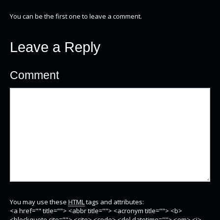
You can be the first one to leave a comment.
Leave a Reply
Comment
You may use these
HTML
tags and attributes:
<a href="" title=""> <abbr title=""> <acronym title=""> <b>
<blockquote cite=""> <cite> <code> <del datetime=""> <em> <i>