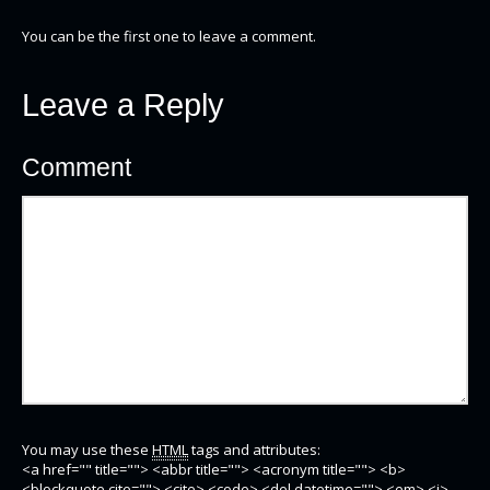
You can be the first one to leave a comment.
Leave a Reply
Comment
You may use these
HTML
tags and attributes:
<a href="" title=""> <abbr title=""> <acronym title=""> <b>
<blockquote cite=""> <cite> <code> <del datetime=""> <em> <i>