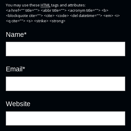
You may use these
HTML
tags and attributes:
<a href="" title=""> <abbr title=""> <acronym title=""> <b>
<blockquote cite=""> <cite> <code> <del datetime=""> <em> <i>
<q cite=""> <s> <strike> <strong>
Name
*
Email
*
Website