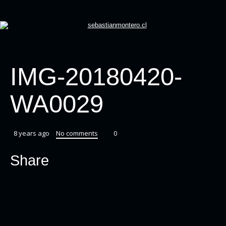
IMG-20180420-
WA0029
8 years ago
No comments
0
Share