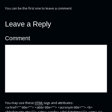
You can be the first one to leave a comment.
Leave a Reply
Comment
You may use these
HTML
tags and attributes:
<a href="" title=""> <abbr title=""> <acronym title=""> <b>
<blockquote cite=""> <cite> <code> <del datetime=""> <em> <i>