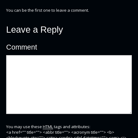
You can be the first one to leave a comment.
Leave a Reply
Comment
You may use these
HTML
tags and attributes:
<a href="" title=""> <abbr title=""> <acronym title=""> <b>
<blockquote cite=""> <cite> <code> <del datetime=""> <em> <i>