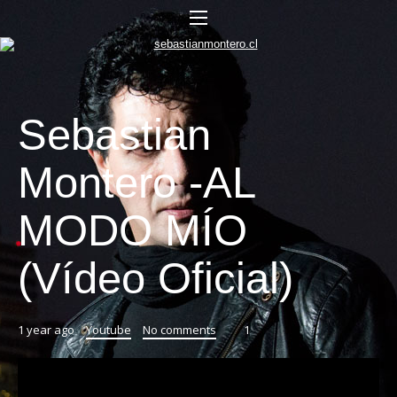
Sebastian
Montero -AL
MODO MÍO
(Vídeo Oficial)
1 year ago
Youtube
No comments
1