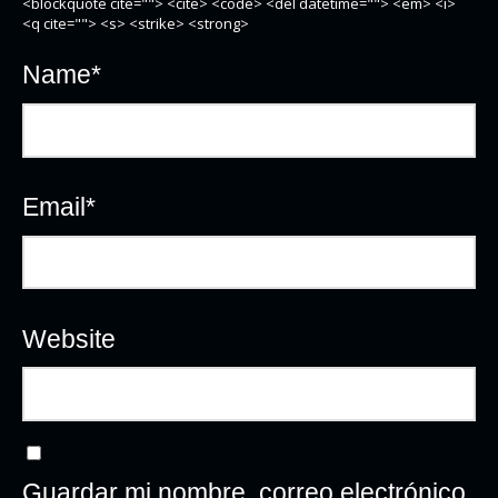
<blockquote cite=""> <cite> <code> <del datetime=""> <em> <i>
<q cite=""> <s> <strike> <strong>
Name
*
Email
*
Website
Guardar mi nombre, correo electrónico